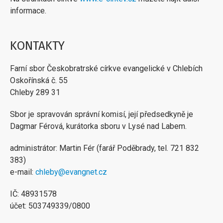
informace.
KONTAKTY
Farní sbor Českobratrské církve evangelické v Chlebích
Oskořínská č. 55
Chleby 289 31
Sbor je spravován správní komisí, její předsedkyně je
Dagmar Férová, kurátorka sboru v Lysé nad Labem.
administrátor: Martin Fér (farář Poděbrady, tel. 721 832
383)
e-mail:
chleby@evangnet.cz
IČ: 48931578
účet: 503749339/0800