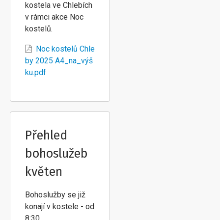
kostela ve Chlebích
v rámci akce Noc
kostelů.
Noc kostelů Chle
by 2025 A4_na_výš
ku.pdf
Přehled
bohoslužeb
květen
Bohoslužby se již
konají v kostele - od
8:30