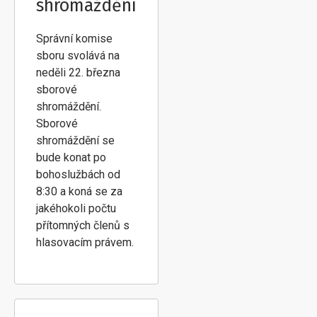
shromáždění
Správní komise
sboru svolává na
neděli 22. března
sborové
shromáždění.
Sborové
shromáždění se
bude konat po
bohoslužbách od
8:30 a koná se za
jakéhokoli počtu
přítomných členů s
hlasovacím právem.