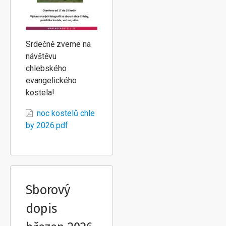
Srdečně zveme na
návštěvu
chlebského
evangelického
kostela!
noc kostelů chle
by 2026.pdf
Sborový
dopis