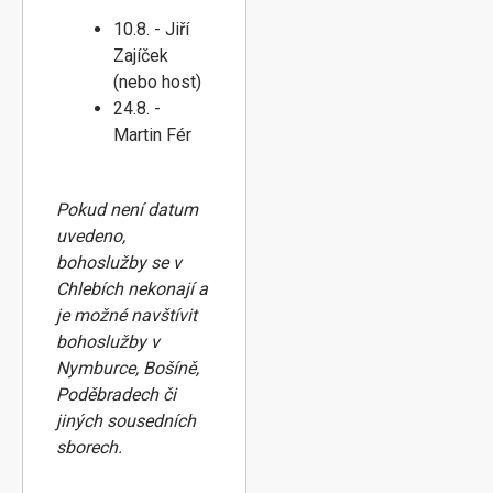
10.8. - Jiří
Zajíček
(nebo host)
24.8. -
Martin Fér
Pokud není datum
uvedeno,
bohoslužby se v
Chlebích nekonají a
je možné navštívit
bohoslužby v
Nymburce, Bošíně,
Poděbradech či
jiných sousedních
sborech.