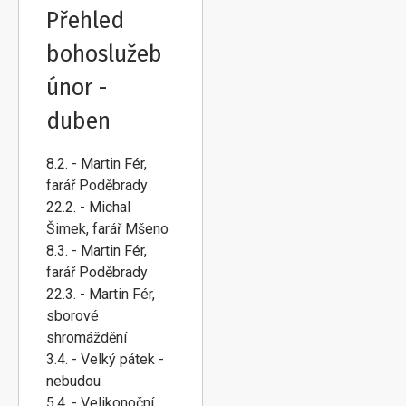
Přehled
bohoslužeb
únor -
duben
8.2. - Martin Fér,
farář Poděbrady
22.2. - Michal
Šimek, farář Mšeno
8.3. - Martin Fér,
farář Poděbrady
22.3. - Martin Fér,
sborové
shromáždění
3.4. - Velký pátek -
nebudou
5.4. - Velikonoční