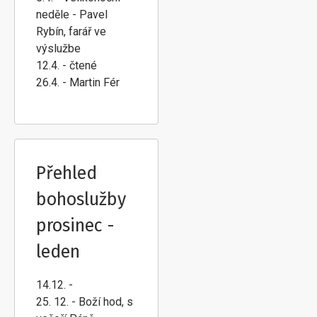
neděle - Pavel
Rybín, farář ve
výslužbe
12.4. - čtené
26.4. - Martin Fér
Přehled
bohoslužby
prosinec -
leden
14.12. -
25. 12. - Boží hod, s