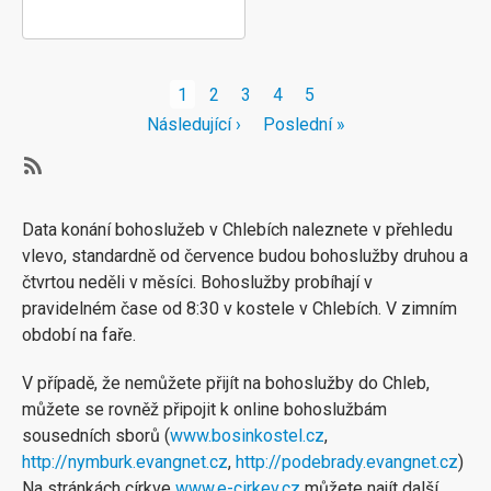
Pagination
Aktuální
1
Stránka
2
Stránka
3
Stránka
4
Stránka
5
stránka
Následující
Následující ›
Poslední
Poslední »
stránka
stránka
Subscribe
Data konání bohoslužeb v Chlebích naleznete v přehledu
vlevo, standardně od července budou bohoslužby druhou a
čtvrtou neděli v měsíci. Bohoslužby probíhají v
pravidelném čase od 8:30 v kostele v Chlebích. V zimním
období na faře.
V případě, že nemůžete přijít na bohoslužby do Chleb,
můžete se rovněž připojit k online bohoslužbám
sousedních sborů (
www.bosinkostel.cz
,
http://nymburk.evangnet.cz
,
http://podebrady.evangnet.cz
)
Na stránkách církve
www.e-cirkev.cz
můžete najít další