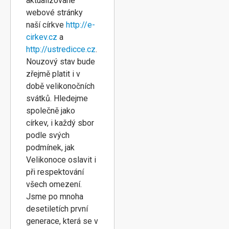
aktualizované
webové stránky
naší církve
http://e-
cirkev.cz
a
http://ustredicce.cz
.
Nouzový stav bude
zřejmě platit i v
době velikonočních
svátků. Hledejme
společně jako
církev, i každý sbor
podle svých
podmínek, jak
Velikonoce oslavit i
při respektování
všech omezení.
Jsme po mnoha
desetiletích první
generace, která se v