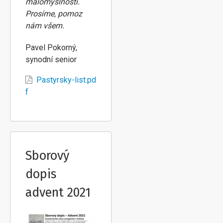
malomyslností.
Prosíme, pomoz
nám všem.
Pavel Pokorný,
synodní senior
Pastyrsky-list.pd
f
Sborový
dopis
advent 2021