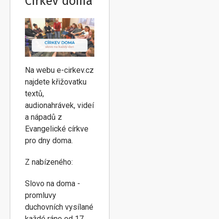
Církev doma
Na webu e-cirkev.cz
najdete křižovatku
textů,
audionahrávek, videí
a nápadů z
Evangelické církve
pro dny doma.
Z nabízeného:
Slovo na doma -
promluvy
duchovních vysílané
každé ráno od 17.