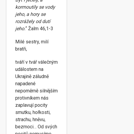
kormoutily se vody
jeho, a hory se
rozrážely od dutí
jeho.
“ Žalm 46,1-3
Milé sestry, milí
bratři,
tváří v tvář válečným
událostem na
Ukrajině záludně
napadené
nepoměrně silnějším
protivníkem nás
zaplavují pocity
smutku, hořkosti,
strachu, hněvu,
bezmoci… Od svých
pocitů nemusíme