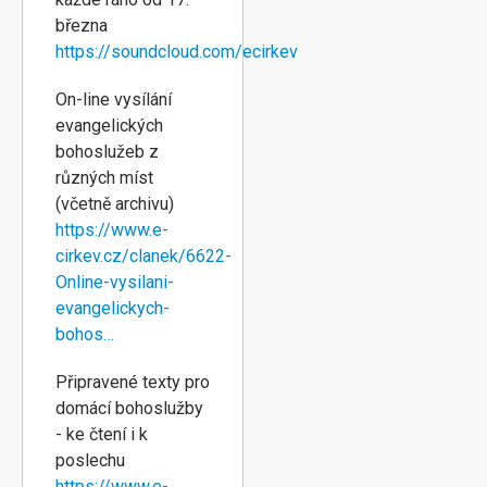
března
https://soundcloud.com/ecirkev
On-line vysílání
evangelických
bohoslužeb z
různých míst
(včetně archivu)
https://www.e-
cirkev.cz/clanek/6622-
Online-vysilani-
evangelickych-
bohos…
Připravené texty pro
domácí bohoslužby
- ke čtení i k
poslechu
https://www.e-