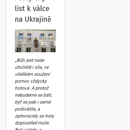
list k válce
na Ukrajině
„Bůh jest naše
útočiště i síla, ve
všelikém soužení
pomoc vždycky
hotová. A protož
nebudeme se báti,
byť se pak i země
podvrátila, a
zpřevracely se hory
doprostřed moře.
Byť i ječely, a