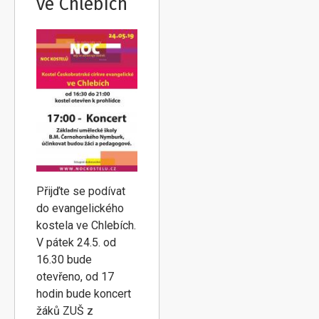
ve Chlebích
Přijďte se podívat
do evangelického
kostela ve Chlebích.
V pátek 24.5. od
16.30 bude
otevřeno, od 17
hodin bude koncert
žáků ZUŠ z