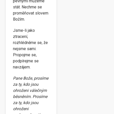
pevnými můžeme
stát. Nechme se
proměňovat slovem
Božím.
Jsme-li jako
ztracení,
rozhlédněme se, že
nejsme sami.
Propojme se,
podpírejme se
navzájem.
Pane Bože, prosíme
za ty, kdo jsou
ohroženi válečným
běsněním. Prosíme
za ty, kdo jsou
ohroženi