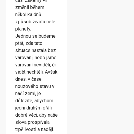
čas. Zákeřný vir
změnil během
několika dnů
způsob života celé
planety.
Jednou se budeme
ptát, zda tato
situace nastala bez
varování, nebo jsme
varování neviděli, či
vidět nechtěli. Avšak
dnes, v čase
nouzového stavu v
naší zemi, je
důležité, abychom
jedni druhým přáli
dobré věci, aby naše
slova prospívala
trpělivosti a naději.