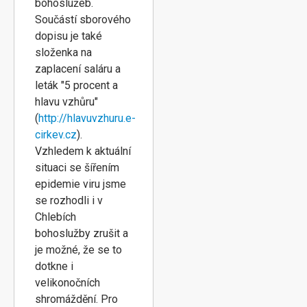
bohoslužeb.
Součástí sborového
dopisu je také
složenka na
zaplacení saláru a
leták "5 procent a
hlavu vzhůru"
(
http://hlavuvzhuru.e-
cirkev.cz
).
Vzhledem k aktuální
situaci se šířením
epidemie viru jsme
se rozhodli i v
Chlebích
bohoslužby zrušit a
je možné, že se to
dotkne i
velikonočních
shromáždění. Pro