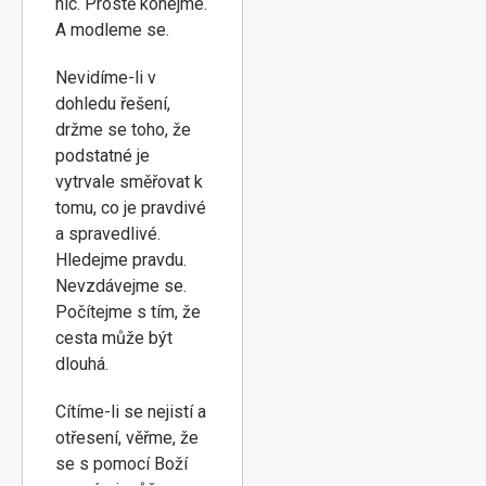
nic. Prostě konejme.
A modleme se.
Nevidíme-li v
dohledu řešení,
držme se toho, že
podstatné je
vytrvale směřovat k
tomu, co je pravdivé
a spravedlivé.
Hledejme pravdu.
Nevzdávejme se.
Počítejme s tím, že
cesta může být
dlouhá.
Cítíme-li se nejistí a
otřesení, věřme, že
se s pomocí Boží