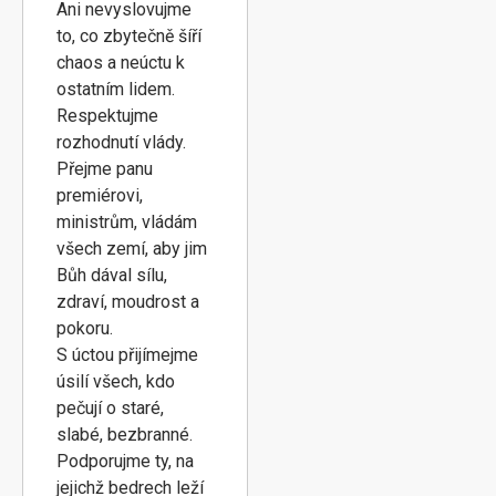
Ani nevyslovujme
to, co zbytečně šíří
chaos a neúctu k
ostatním lidem.
Respektujme
rozhodnutí vlády.
Přejme panu
premiérovi,
ministrům, vládám
všech zemí, aby jim
Bůh dával sílu,
zdraví, moudrost a
pokoru.
S úctou přijímejme
úsilí všech, kdo
pečují o staré,
slabé, bezbranné.
Podporujme ty, na
jejichž bedrech leží