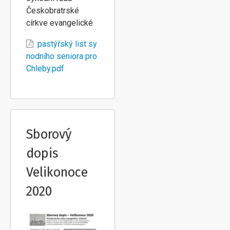
Českobratrské
církve evangelické
pastýřský list sy
nodního seniora pro
Chleby.pdf
Sborový
dopis
Velikonoce
2020