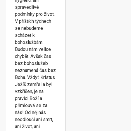
hygienu, ani
spravedlivé
podmínky pro život.
V příštích týdnech
se nebudeme
scházet k
bohoslužbám.
Budou nám velice
chybět. Avšak čas
bez bohoslužeb
neznamená čas bez
Boha. Vždyť Kristus
Ježíš zemřel a byl
vzkříšen, je na
pravici Boží a
přimlouvá se za
nás! Od něj nás
neodloučí ani smrt,
ani život, ani