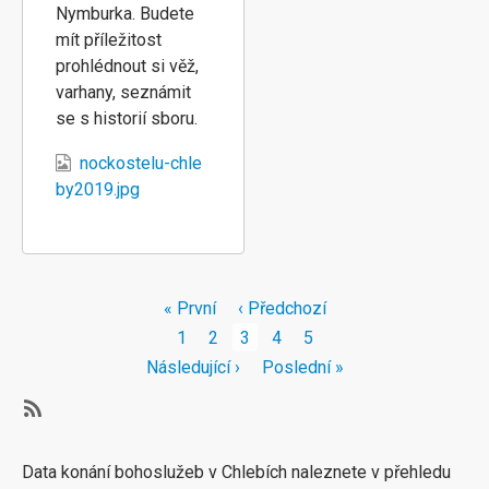
Nymburka. Budete
mít příležitost
prohlédnout si věž,
varhany, seznámit
se s historií sboru.
nockostelu-chle
by2019.jpg
Pagination
First
« První
Předchozí
‹ Předchozí
page
stránka
Stránka
1
Stránka
2
Aktuální
3
Stránka
4
Stránka
5
stránka
Následující
Následující ›
Poslední
Poslední »
stránka
stránka
Subscribe
Data konání bohoslužeb v Chlebích naleznete v přehledu