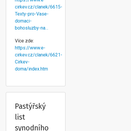
cirkev.cz/clanek/6615-
Texty-pro-Vase-
domaci-
bohosluzby-na…
Více zde:
https://www.e-
cirkev.cz/clanek/6621-
Cirkev-
doma/index.htm
Pastýřský
list
synodního