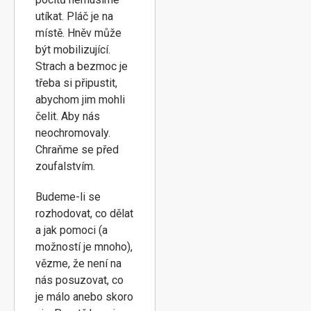
utíkat. Pláč je na
místě. Hněv může
být mobilizující.
Strach a bezmoc je
třeba si připustit,
abychom jim mohli
čelit. Aby nás
neochromovaly.
Chraňme se před
zoufalstvím.
Budeme-li se
rozhodovat, co dělat
a jak pomoci (a
možností je mnoho),
vězme, že není na
nás posuzovat, co
je málo anebo skoro