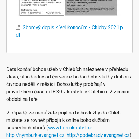
Sborový dopis k Velikonocům - Chleby 2021.p
df
Data konání bohoslužeb v Chlebích naleznete v přehledu
vlevo, standardně od července budou bohoslužby druhou a
čtvrtou neděli v měsíci. Bohoslužby probíhají v
pravidelném čase od 8:30 v kostele v Chlebích. V zimním
období na faře.
V případě, že nemůžete přijít na bohoslužby do Chleb,
můžete se rovněž připojit k online bohoslužbám
sousedních sborů (
www.bosinkostel.cz
,
http://nymburk.evangnet.cz
,
http://podebrady.evangnet.cz
)