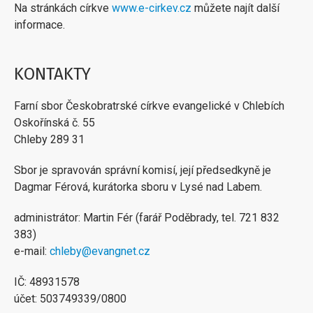
Na stránkách církve
www.e-cirkev.cz
můžete najít další
informace.
KONTAKTY
Farní sbor Českobratrské církve evangelické v Chlebích
Oskořínská č. 55
Chleby 289 31
Sbor je spravován správní komisí, její předsedkyně je
Dagmar Férová, kurátorka sboru v Lysé nad Labem.
administrátor: Martin Fér (farář Poděbrady, tel. 721 832
383)
e-mail:
chleby@evangnet.cz
IČ: 48931578
účet: 503749339/0800