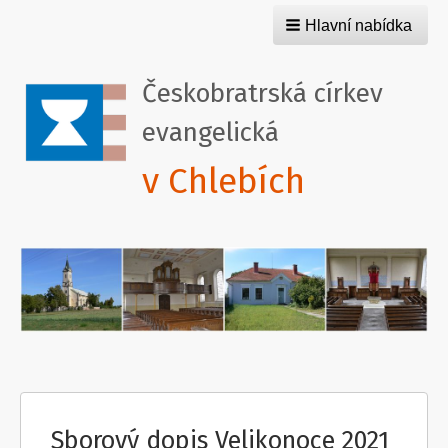
Hlavní nabídka
Českobratrská církev
evangelická
v Chlebích
Sborový dopis Velikonoce 2021