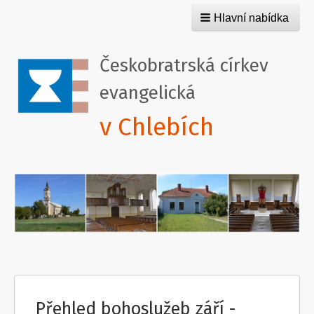
Hlavní nabídka
Českobratrská církev
evangelická
v Chlebích
Přehled bohoslužeb září -