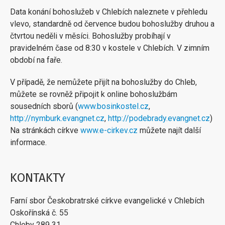
Data konání bohoslužeb v Chlebích naleznete v přehledu
vlevo, standardně od července budou bohoslužby druhou a
čtvrtou neděli v měsíci. Bohoslužby probíhají v
pravidelném čase od 8:30 v kostele v Chlebích. V zimním
období na faře.
V případě, že nemůžete přijít na bohoslužby do Chleb,
můžete se rovněž připojit k online bohoslužbám
sousedních sborů (
www.bosinkostel.cz
,
http://nymburk.evangnet.cz
,
http://podebrady.evangnet.cz
)
Na stránkách církve
www.e-cirkev.cz
můžete najít další
informace.
KONTAKTY
Farní sbor Českobratrské církve evangelické v Chlebích
Oskořínská č. 55
Chleby 289 31