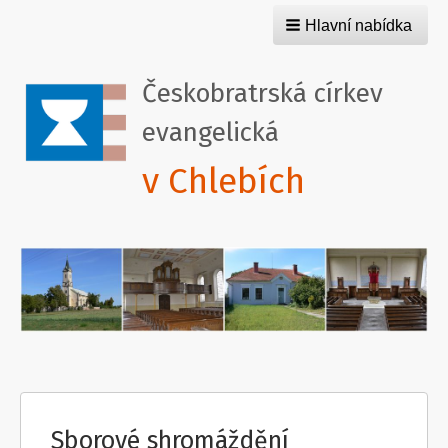
Hlavní nabídka
Českobratrská církev
evangelická
v Chlebích
Sborové shromáždění