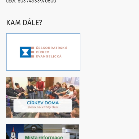
účet: 503749339/0800
KAM DÁLE?