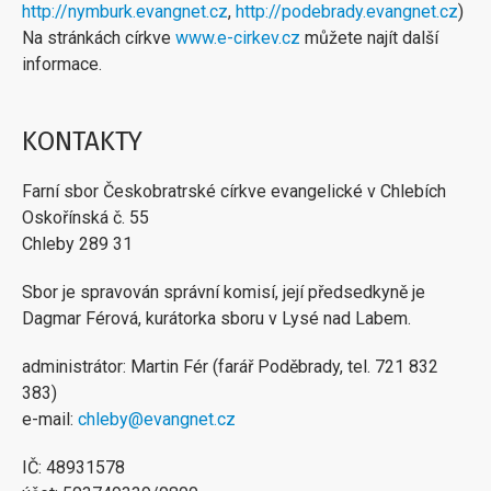
http://nymburk.evangnet.cz
,
http://podebrady.evangnet.cz
)
Na stránkách církve
www.e-cirkev.cz
můžete najít další
informace.
KONTAKTY
Farní sbor Českobratrské církve evangelické v Chlebích
Oskořínská č. 55
Chleby 289 31
Sbor je spravován správní komisí, její předsedkyně je
Dagmar Férová, kurátorka sboru v Lysé nad Labem.
administrátor: Martin Fér (farář Poděbrady, tel. 721 832
383)
e-mail:
chleby@evangnet.cz
IČ: 48931578