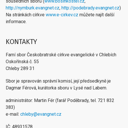
sousedních sborů (
www.bosinkostel.cz
,
http://nymburk.evangnet.cz
,
http://podebrady.evangnet.cz
)
Na stránkách církve
www.e-cirkev.cz
můžete najít další
informace.
KONTAKTY
Farní sbor Českobratrské církve evangelické v Chlebích
Oskořínská č. 55
Chleby 289 31
Sbor je spravován správní komisí, její předsedkyně je
Dagmar Férová, kurátorka sboru v Lysé nad Labem.
administrátor: Martin Fér (farář Poděbrady, tel. 721 832
383)
e-mail:
chleby@evangnet.cz
IČ: 48931578