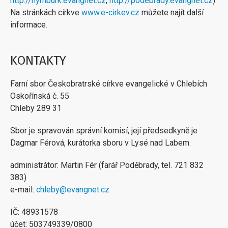
http://nymburk.evangnet.cz
,
http://podebrady.evangnet.cz
)
Na stránkách církve
www.e-cirkev.cz
můžete najít další
informace.
KONTAKTY
Farní sbor Českobratrské církve evangelické v Chlebích
Oskořínská č. 55
Chleby 289 31
Sbor je spravován správní komisí, její předsedkyně je
Dagmar Férová, kurátorka sboru v Lysé nad Labem.
administrátor: Martin Fér (farář Poděbrady, tel. 721 832
383)
e-mail:
chleby@evangnet.cz
IČ: 48931578
účet: 503749339/0800