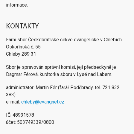
informace.
KONTAKTY
Farní sbor Českobratrské církve evangelické v Chlebích
Oskořínská č. 55
Chleby 289 31
Sbor je spravován správní komisí, její předsedkyně je
Dagmar Férová, kurátorka sboru v Lysé nad Labem.
administrátor: Martin Fér (farář Poděbrady, tel. 721 832
383)
e-mail:
chleby@evangnet.cz
IČ: 48931578
účet: 503749339/0800