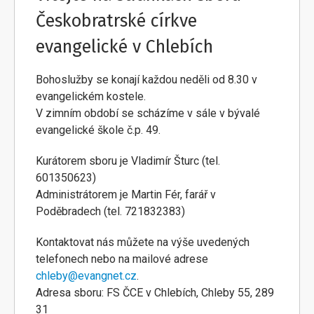
Českobratrské církve
evangelické v Chlebích
Bohoslužby se konají každou neděli od 8.30 v
evangelickém kostele.
V zimním období se scházíme v sále v bývalé
evangelické škole č.p. 49.
Kurátorem sboru je Vladimír Šturc (tel.
601350623)
Administrátorem je Martin Fér, farář v
Poděbradech (tel. 721832383)
Kontaktovat nás můžete na výše uvedených
telefonech nebo na mailové adrese
chleby@evangnet.cz
.
Adresa sboru: FS ČCE v Chlebích, Chleby 55, 289
31