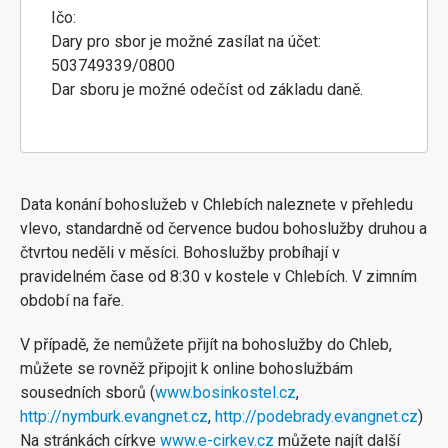
Ičo:
Dary pro sbor je možné zasílat na účet:
503749339/0800
Dar sboru je možné odečíst od základu daně.
Data konání bohoslužeb v Chlebích naleznete v přehledu
vlevo, standardně od července budou bohoslužby druhou a
čtvrtou neděli v měsíci. Bohoslužby probíhají v
pravidelném čase od 8:30 v kostele v Chlebích. V zimním
období na faře.
V případě, že nemůžete přijít na bohoslužby do Chleb,
můžete se rovněž připojit k online bohoslužbám
sousedních sborů (
www.bosinkostel.cz
,
http://nymburk.evangnet.cz
,
http://podebrady.evangnet.cz
)
Na stránkách církve
www.e-cirkev.cz
můžete najít další