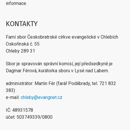
informace.
KONTAKTY
Farní sbor Českobratrské církve evangelické v Chlebích
Oskořínská č. 55
Chleby 289 31
Sbor je spravován správní komisí, její předsedkyně je
Dagmar Férová, kurátorka sboru v Lysé nad Labem.
administrátor: Martin Fér (farář Poděbrady, tel. 721 832
383)
e-mail:
chleby@evangnet.cz
IČ: 48931578
účet: 503749339/0800