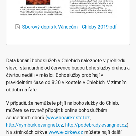
Sborový dopis k Vánocům - Chleby 2019.pdf
Data konání bohoslužeb v Chlebích naleznete v přehledu
vlevo, standardně od července budou bohoslužby druhou a
čtvrtou neděli v měsíci. Bohoslužby probíhají v
pravidelném čase od 8:30 v kostele v Chlebích. V zimním
období na faře.
V případě, že nemůžete přijít na bohoslužby do Chleb,
můžete se rovněž připojit k online bohoslužbám
sousedních sborů (
www.bosinkostel.cz
,
http://nymburk.evangnet.cz
,
http://podebrady.evangnet.cz
)
Na stránkách církve
www.e-cirkev.cz
můžete najít další