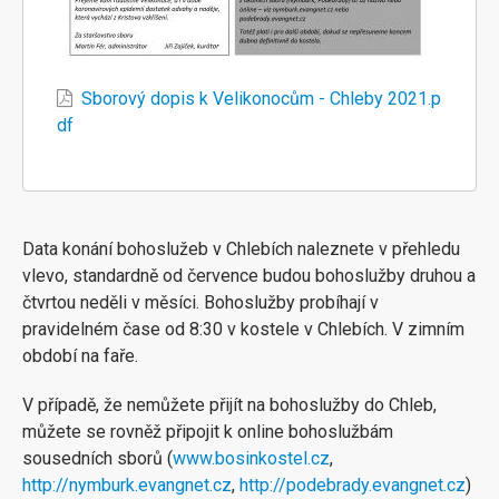
Sborový dopis k Velikonocům - Chleby 2021.p
df
Data konání bohoslužeb v Chlebích naleznete v přehledu
vlevo, standardně od července budou bohoslužby druhou a
čtvrtou neděli v měsíci. Bohoslužby probíhají v
pravidelném čase od 8:30 v kostele v Chlebích. V zimním
období na faře.
V případě, že nemůžete přijít na bohoslužby do Chleb,
můžete se rovněž připojit k online bohoslužbám
sousedních sborů (
www.bosinkostel.cz
,
http://nymburk.evangnet.cz
,
http://podebrady.evangnet.cz
)