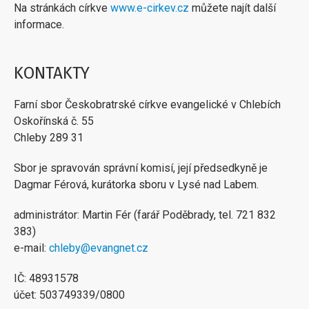
Na stránkách církve
www.e-cirkev.cz
můžete najít další
informace.
KONTAKTY
Farní sbor Českobratrské církve evangelické v Chlebích
Oskořínská č. 55
Chleby 289 31
Sbor je spravován správní komisí, její předsedkyně je
Dagmar Férová, kurátorka sboru v Lysé nad Labem.
administrátor: Martin Fér (farář Poděbrady, tel. 721 832
383)
e-mail:
chleby@evangnet.cz
IČ: 48931578
účet: 503749339/0800