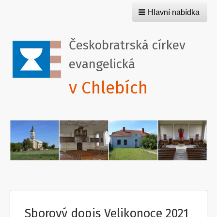
Hlavní nabídka
Českobratrská církev
evangelická
v Chlebích
Sborový dopis Velikonoce 2021