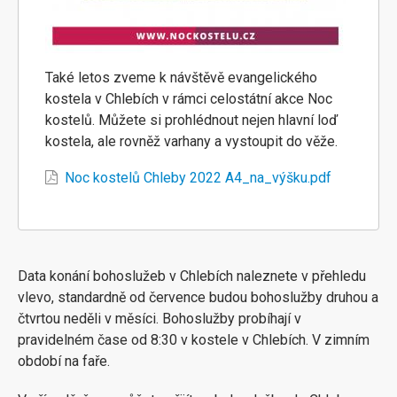
Také letos zveme k návštěvě evangelického
kostela v Chlebích v rámci celostátní akce Noc
kostelů. Můžete si prohlédnout nejen hlavní loď
kostela, ale rovněž varhany a vystoupit do věže.
Noc kostelů Chleby 2022 A4_na_výšku.pdf
Data konání bohoslužeb v Chlebích naleznete v přehledu
vlevo, standardně od července budou bohoslužby druhou a
čtvrtou neděli v měsíci. Bohoslužby probíhají v
pravidelném čase od 8:30 v kostele v Chlebích. V zimním
období na faře.