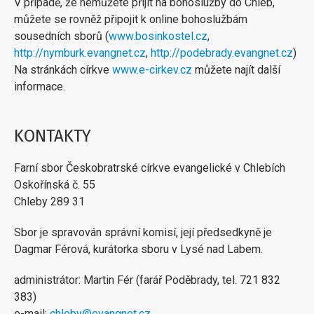
V případě, že nemůžete přijít na bohoslužby do Chleb,
můžete se rovněž připojit k online bohoslužbám
sousedních sborů (
www.bosinkostel.cz
,
http://nymburk.evangnet.cz
,
http://podebrady.evangnet.cz
)
Na stránkách církve
www.e-cirkev.cz
můžete najít další
informace.
KONTAKTY
Farní sbor Českobratrské církve evangelické v Chlebích
Oskořínská č. 55
Chleby 289 31
Sbor je spravován správní komisí, její předsedkyně je
Dagmar Férová, kurátorka sboru v Lysé nad Labem.
administrátor: Martin Fér (farář Poděbrady, tel. 721 832
383)
e-mail:
chleby@evangnet.cz