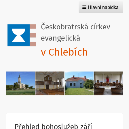
Hlavní nabídka
Českobratrská církev
evangelická
v Chlebích
Přehled bohoslužeb září -