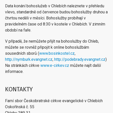
Data konání bohoslužeb v Chlebích naleznete v přehledu
vlevo, standardně od července budou bohoslužby druhou a
čtvrtou neděli v měsíci. Bohoslužby probíhají v
pravidelném čase od 8:30 v kostele v Chlebích. V zimním
období na faře.
V případě, že nemůžete přijít na bohoslužby do Chleb,
můžete se rovněž připojit k online bohoslužbám
sousedních sborů (
www.bosinkostel.cz
,
http://nymburk.evangnet.cz
,
http://podebrady.evangnet.cz
)
Na stránkách církve
www.e-cirkev.cz
můžete najít další
informace.
KONTAKTY
Farní sbor Českobratrské církve evangelické v Chlebích
Oskořínská č. 55
Chleby 289 31