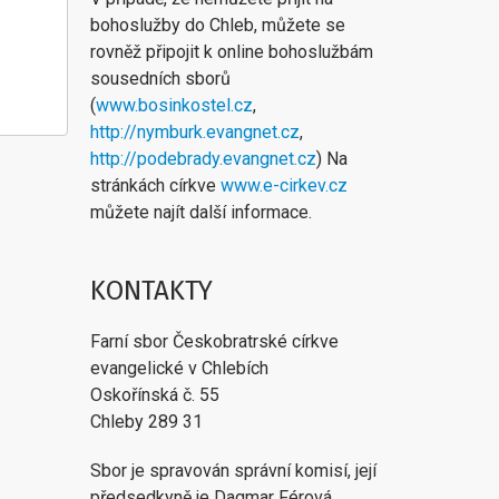
bohoslužby do Chleb, můžete se
rovněž připojit k online bohoslužbám
sousedních sborů
(
www.bosinkostel.cz
,
http://nymburk.evangnet.cz
,
http://podebrady.evangnet.cz
) Na
stránkách církve
www.e-cirkev.cz
můžete najít další informace.
KONTAKTY
Farní sbor Českobratrské církve
evangelické v Chlebích
Oskořínská č. 55
Chleby 289 31
Sbor je spravován správní komisí, její
předsedkyně je Dagmar Férová,