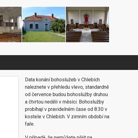
Data konání bohoslužeb v Chlebích
naleznete v přehledu vlevo, standardně
od července budou bohoslužby druhou
a čtvrtou neděli v měsíci. Bohoslužby
probíhají v pravidelném čase od 8:30 v
kostele v Chlebích. V zimním období na
faře.
V případě, že nemůžete přijít na