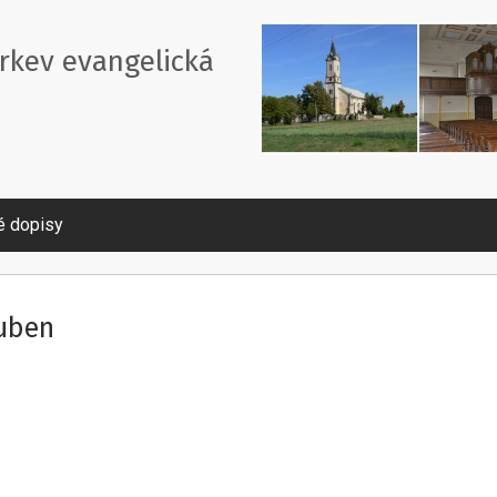
írkev evangelická
é dopisy
duben