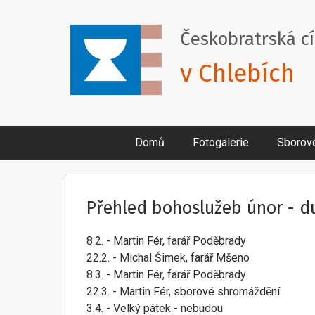
Českobratrská c
v Chlebích
Domů
Fotogalerie
Sborov
Přehled bohoslužeb únor - 
8.2. - Martin Fér, farář Poděbrady
22.2. - Michal Šimek, farář Mšeno
8.3. - Martin Fér, farář Poděbrady
22.3. - Martin Fér, sborové shromáždění
3.4. - Velký pátek - nebudou