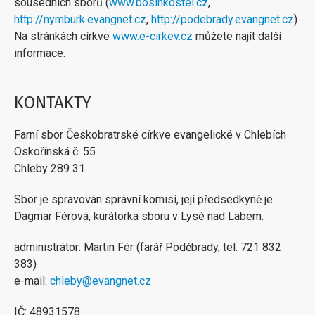
sousedních sborů (
www.bosinkostel.cz
,
http://nymburk.evangnet.cz
,
http://podebrady.evangnet.cz
)
Na stránkách církve
www.e-cirkev.cz
můžete najít další
informace.
KONTAKTY
Farní sbor Českobratrské církve evangelické v Chlebích
Oskořínská č. 55
Chleby 289 31
Sbor je spravován správní komisí, její předsedkyně je
Dagmar Férová, kurátorka sboru v Lysé nad Labem.
administrátor: Martin Fér (farář Poděbrady, tel. 721 832
383)
e-mail:
chleby@evangnet.cz
IČ: 48931578