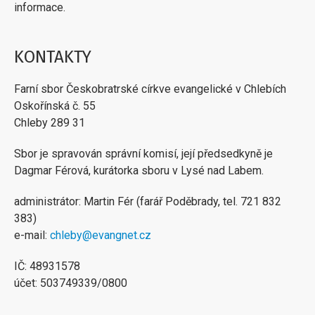
informace.
KONTAKTY
Farní sbor Českobratrské církve evangelické v Chlebích
Oskořínská č. 55
Chleby 289 31
Sbor je spravován správní komisí, její předsedkyně je
Dagmar Férová, kurátorka sboru v Lysé nad Labem.
administrátor: Martin Fér (farář Poděbrady, tel. 721 832
383)
e-mail:
chleby@evangnet.cz
IČ: 48931578
účet: 503749339/0800