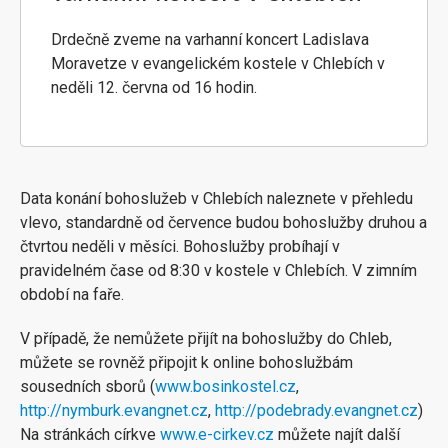
Drdečně zveme na varhanní koncert Ladislava
Moravetze v evangelickém kostele v Chlebích v
neděli 12. června od 16 hodin.
Data konání bohoslužeb v Chlebích naleznete v přehledu
vlevo, standardně od července budou bohoslužby druhou a
čtvrtou neděli v měsíci. Bohoslužby probíhají v
pravidelném čase od 8:30 v kostele v Chlebích. V zimním
období na faře.
V případě, že nemůžete přijít na bohoslužby do Chleb,
můžete se rovněž připojit k online bohoslužbám
sousedních sborů (
www.bosinkostel.cz
,
http://nymburk.evangnet.cz
,
http://podebrady.evangnet.cz
)
Na stránkách církve
www.e-cirkev.cz
můžete najít další